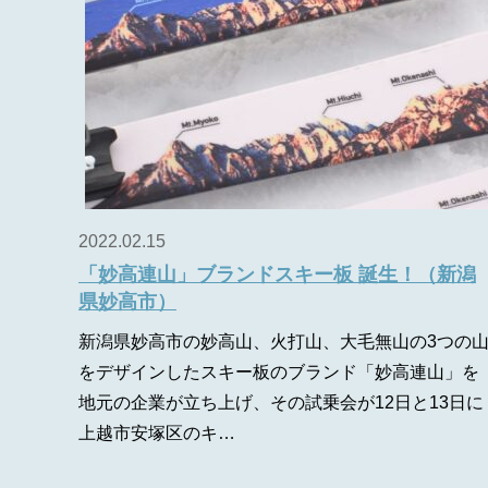
2022.02.15
「妙高連山」ブランドスキー板 誕生！（新潟
県妙高市）
新潟県妙高市の妙高山、火打山、大毛無山の3つの
をデザインしたスキー板のブランド「妙高連山」を
地元の企業が立ち上げ、その試乗会が12日と13日に
上越市安塚区のキ…