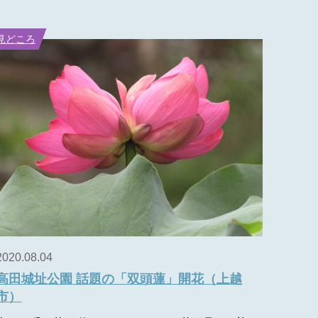
見どころ
2020.08.04
高田城址公園 話題の「双頭蓮」開花（上越
市）