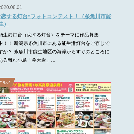
2020.08.01
”恋する灯台”フォトコンテスト！（糸魚川市能
生）
能生港灯台（恋する灯台）をテーマに作品募集
中！！ 新潟県糸魚川市にある能生港灯台をご存じで
すか？ 糸魚川市能生地区の海岸からすぐのところに
ある離れ小島「弁天岩」…
グルメ