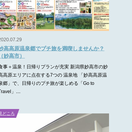
2020.07.29
妙高高原温泉郷でプチ旅を満喫しませんか？
（妙高市）
食事＋温泉！日帰りプランが充実 新潟県妙高市の妙
高高原エリアに点在する7つの 温泉地 「妙高高原温
泉郷」で、日帰りのプチ旅が楽しめる「Go to
Travel」…
見どころ