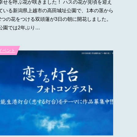
幸せを呼ぶ花が咲きました！ ハスの花が見頃を迎え
ている新潟県上越市の高田城址公園で、1本の茎から
2つの花をつける双頭蓮が3日の朝に開花しました。
公園では2年ぶり…
イベント