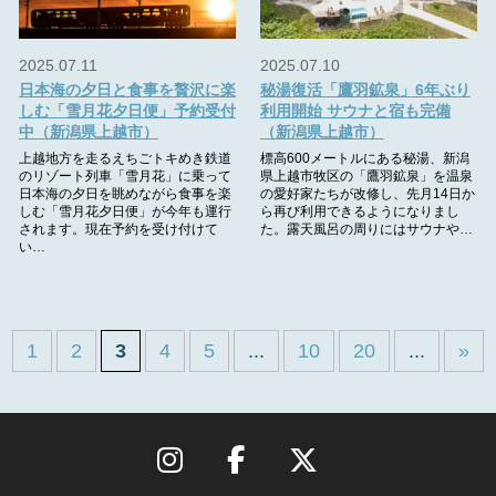
2025.07.11
2025.07.10
日本海の夕日と食事を贅沢に楽
秘湯復活「鷹羽鉱泉」6年ぶり
しむ「雪月花夕日便」予約受付
利用開始 サウナと宿も完備
中（新潟県上越市）
（新潟県上越市）
上越地方を走るえちごトキめき鉄道
標高600メートルにある秘湯、新潟
のリゾート列車「雪月花」に乗って
県上越市牧区の「鷹羽鉱泉」を温泉
日本海の夕日を眺めながら食事を楽
の愛好家たちが改修し、先月14日か
しむ「雪月花夕日便」が今年も運行
ら再び利用できるようになりまし
されます。現在予約を受け付けて
た。露天風呂の周りにはサウナや…
い…
1
2
3
4
5
...
10
20
...
»