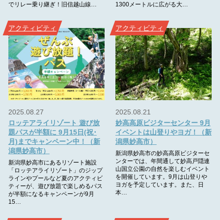
でリレー乗り継ぎ！旧信越山線…
1300メートルに広がる大…
アクティビティ
アクティビティ
2025.08.27
2025.08.21
ロッテアライリゾート 遊び放
妙高高原ビジターセンター 9月
題パスが半額に 9月15日(祝･
イベントは山登りやヨガ！（新
月)までキャンペーン中！（新
潟県妙高市）
潟県妙高市）
新潟県妙高市の妙高高原ビジターセ
ンターでは、年間通して妙高戸隠連
新潟県妙高市にあるリゾート施設
山国立公園の自然を楽しむイベント
「ロッテアライリゾート」のジップ
を開催しています。9月は山登りや
ラインやプールなど夏のアクティビ
ヨガを予定しています。また、日
ティーが、遊び放題で楽しめるパス
本…
が半額になるキャンペーンが9月
15…