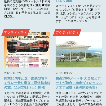
日まで開催
最長滑走距離4000メートル！日本海
を眺めながら気持ち良く滑走 ◆営業
スマートフォンを使って各駅のデジ
期間：12月27日（土） ～2026年3
タルスタンプを収集する「JR･トキ
月22日（日）予定 ※3月16日～19日
鉄･北急 コラボエキタグスタンプラ
CLOS…
リー」が10月1日（水）から始まり
ます。 このスタンプラリー…
アクティビティ
アクティビティ
2025.10.29
2025.09.22
開業10周年記念「国鉄型電車
標高1300メートル 大自然とア
でリレー乗り継ぎ！旧信越山線
ートが融合！赤倉ヴィレッジス
の旅」11月23日（日）開催
クエア完成（新潟県妙高市）
えちごトキめき鉄道（新潟県）と北
標高1300メートルの大パノラマでア
しなの線（長野県）の開業10周年を
ートが楽しめる新しい施設が、新潟
記念し、国鉄形観光急行とプロジェ
県妙高市の赤倉観光リゾート＆スパ
クト115のコラボ企画「国鉄型電車
に完成しました。 妙高市赤倉の標高