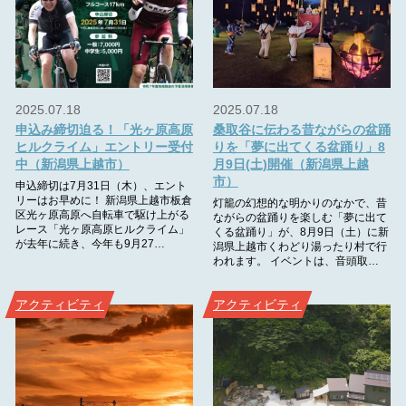
2025.07.18
2025.07.18
申込み締切迫る！「光ヶ原高原
桑取谷に伝わる昔ながらの盆踊
ヒルクライム」エントリー受付
りを「夢に出てくる盆踊り」8
中（新潟県上越市）
月9日(土)開催（新潟県上越
市）
申込締切は7月31日（木）、エント
リーはお早めに！ 新潟県上越市板倉
灯籠の幻想的な明かりのなかで、昔
区光ヶ原高原へ自転車で駆け上がる
ながらの盆踊りを楽しむ「夢に出て
レース「光ヶ原高原ヒルクライム」
くる盆踊り」が、8月9日（土）に新
が去年に続き、今年も9月27…
潟県上越市くわどり湯ったり村で行
われます。 イベントは、音頭取…
アクティビティ
アクティビティ