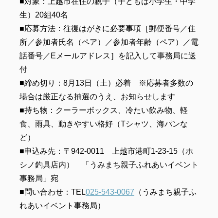
■対象：上越市在住の親子（子どもは小学生・中学
生）20組40名
■応募方法：往復はがきに必要事項［郵便番号／住
所／参加者氏名（ペア）／参加者年齢（ペア）／電
話番号／Eメールアドレス］を記入して事務局に送
付
■締め切り：8月13日（土）必着 ※応募者多数の
場合は厳正なる抽選のうえ、お知らせします
■持ち物：クーラーボックス、冷たい飲み物、軽
食、雨具、動きやすい格好（Tシャツ、海パンな
ど）
■申込み先：〒942-0011 上越市港町1-23-15（ホ
シノ釣具店内） 「うみまち親子ふれあいイベント
事務局」宛
■問い合わせ：TEL
025-543-0067
（うみまち親子ふ
れあいイベント事務局）