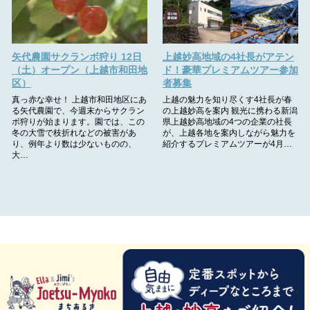
矢代農園サクランボ狩り 12日
上越妙高地域の4社長がアテン
（土）オープン（上越市和田地
ド！豪華プレミアムツアー参加
区）
者募集
真っ赤な幸せ！ 上越市和田地区にあ
上越の魅力を知り尽くす4社長が春
る矢代農園で、今週末からサクラン
の上越妙高を案内 観光に携わる新潟
ボ狩りが始まります。園では、この
県上越妙高地域の4つの企業の社長
冬の大雪で枝折れなどの被害があ
が、上越各地を案内しながら魅力を
り、例年より数は少ないものの、
紹介するプレミアムツアーが4月…
大…