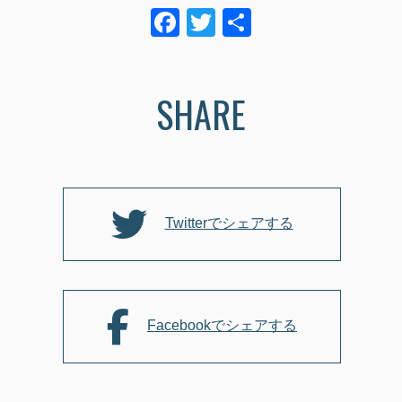
F
T
共
a
wi
有
c
tt
SHARE
e
er
b
o
o
k
Twitterでシェアする
Facebookでシェアする