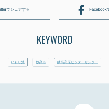
o
witterでシェアする
Facebo
k
KEYWORD
いもり池
妙高市
妙高高原ビジターセンター