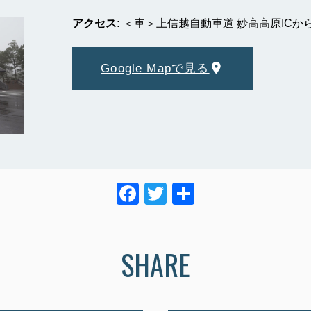
アクセス:
＜車＞上信越自動車道 妙高高原ICか
Google Mapで見る
F
T
共
a
wi
有
c
tt
SHARE
e
er
b
o