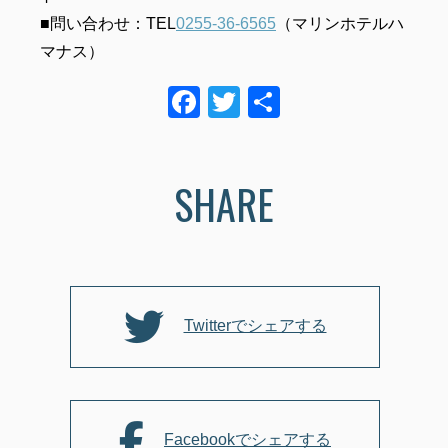
■問い合わせ：TEL
0255-36-6565
（マリンホテルハ
マナス）
F
T
共
a
wi
有
c
tt
SHARE
e
er
b
o
o
k
Twitterでシェアする
Facebookでシェアする