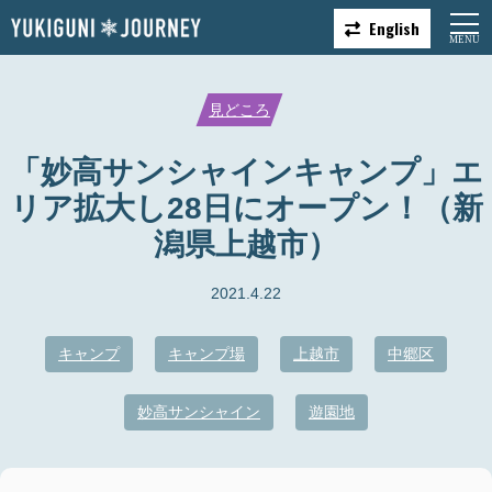
English
見どころ
「妙高サンシャインキャンプ」エ
リア拡大し28日にオープン！（新
潟県上越市）
2021.4.22
キャンプ
キャンプ場
上越市
中郷区
妙高サンシャイン
遊園地