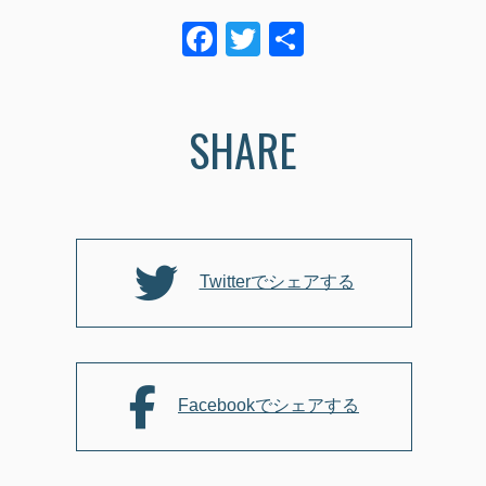
F
T
共
a
wi
有
c
tt
SHARE
e
er
b
o
o
k
Twitterでシェアする
Facebookでシェアする