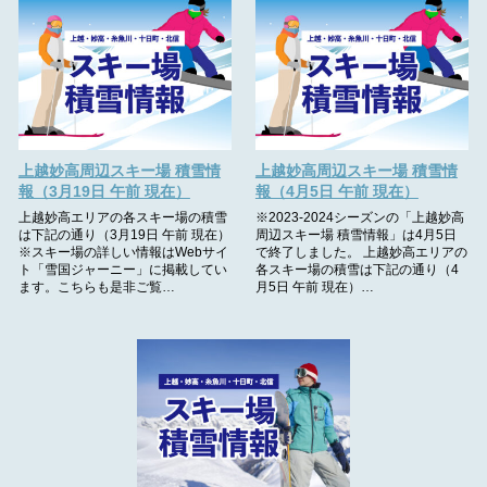
上越妙高周辺スキー場 積雪情
上越妙高周辺スキー場 積雪情
報（3月19日 午前 現在）
報（4月5日 午前 現在）
上越妙高エリアの各スキー場の積雪
※2023-2024シーズンの「上越妙高
は下記の通り（3月19日 午前 現在）
周辺スキー場 積雪情報」は4月5日
※スキー場の詳しい情報はWebサイ
で終了しました。 上越妙高エリアの
ト「雪国ジャーニー」に掲載してい
各スキー場の積雪は下記の通り（4
ます。こちらも是非ご覧…
月5日 午前 現在）…