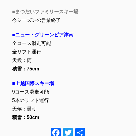
■まつだいファミリースキー場
今シーズンの営業終了
■ニュー・グリーンピア津南
全コース滑走可能
全リフト運行
天候：雨
積雪：75
cm
■上越国際スキー場
9コース滑走可能
5本のリフト運行
天候：曇り
積雪：50cm
F
T
共