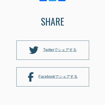
a
wi
有
c
tt
SHARE
e
er
b
o
o
k
Twitterでシェアする
Facebookでシェアする