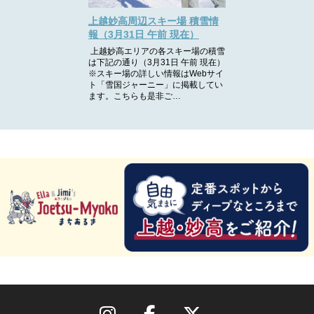
上越妙高周辺スキー場 積雪情
報（3月31日 午前 現在）
上越妙高エリアの各スキー場の積雪
は下記の通り（3月31日 午前 現在）
※スキー場の詳しい情報はWebサイ
ト「雪国ジャーニー」に掲載してい
ます。こちらも是非ご…