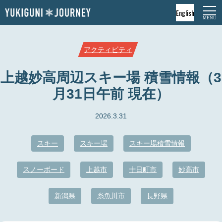
English
アクティビティ
上越妙高周辺スキー場 積雪情報（3
月31日午前 現在）
2026.3.31
スキー
スキー場
スキー場積雪情報
スノーボード
上越市
十日町市
妙高市
新潟県
糸魚川市
長野県