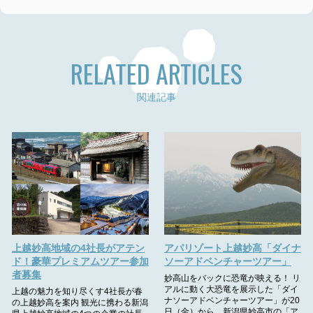
RELATED ARTICLES
関連記事
上越妙高地域の4社長がアテン
アパリゾート上越妙高「ダイナ
ド！豪華プレミアムツアー参加
ソーアドベンチャーツアー」
者募集
妙高山をバックに恐竜が映える！ リ
アルに動く大恐竜を展示した「ダイ
上越の魅力を知り尽くす4社長が春
ナソーアドベンチャーツアー」が20
の上越妙高を案内 観光に携わる新潟
日（金）から、新潟県妙高市の「ア