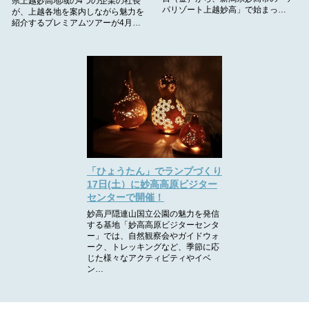
県上越妙高地域の4つの企業の社長
パリゾート上越妙高」で始まっ…
が、上越各地を案内しながら魅力を
紹介するプレミアムツアーが4月…
「ひょうたん」でランプづくり
17日(土）に妙高高原ビジター
センターで開催！
妙高戸隠連山国立公園の魅力を発信
する基地「妙高高原ビジターセンタ
ー」では、自然観察会やガイドウォ
ーク、トレッキングなど、季節に応
じた様々なアクティビティやイベ
ン…