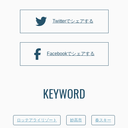
o
o
k
Twitterでシェアする
Facebookでシェアする
KEYWORD
ロッテアライリゾート
妙高市
春スキー