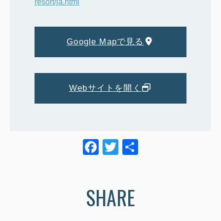
resort/ja.html
Google Mapで見る
Webサイトを開く
F
T
共
a
wi
有
c
tt
SHARE
e
er
b