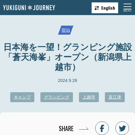
English
宿泊
日本海を一望！グランピング施設
「蒼天海峯」オープン（新潟県上
越市）
2024.9.28
キャンプ
グランピング
上越市
直江津
SHARE