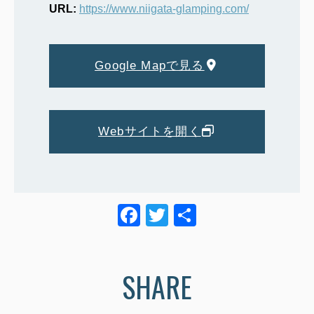
URL:
https://www.niigata-glamping.com/
Google Mapで見る
Webサイトを開く
F
T
共
a
wi
有
c
tt
SHARE
e
er
b