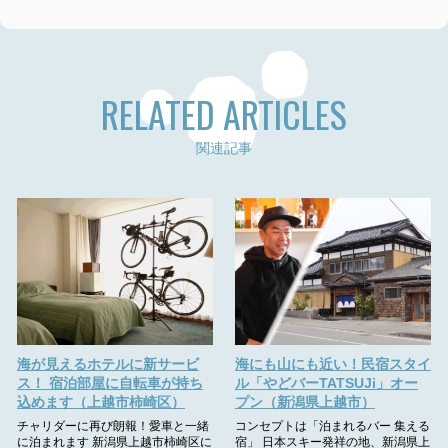
RELATED ARTICLES
関連記事
海が見えるホテルに新サービ
海にも山にも近い！民宿スタイ
ス！ 宿泊部屋に自転車が持ち
ル「やどバーTATSUJi」オー
込めます（上越市柿崎区）
プン（新潟県上越市）
チャリダーに再び朗報！愛車と一緒
コンセプトは「泊まれるバー 集える
に泊まれます 新潟県上越市柿崎区に
宿」 日本スキー発祥の地、新潟県上