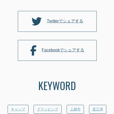
o
o
k
Twitterでシェアする
Facebookでシェアする
KEYWORD
キャンプ
グランピング
上越市
直江津