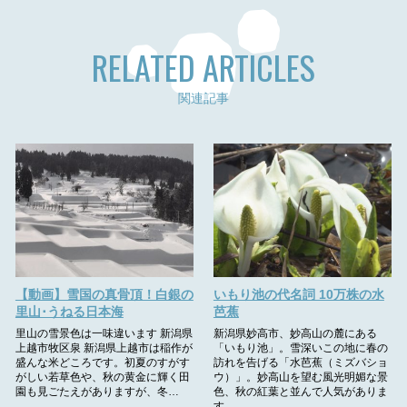
RELATED ARTICLES
関連記事
【動画】雪国の真骨頂！白銀の
いもり池の代名詞 10万株の水
里山･うねる日本海
芭蕉
里山の雪景色は一味違います 新潟県
新潟県妙高市、妙高山の麓にある
上越市牧区泉 新潟県上越市は稲作が
「いもり池」。雪深いこの地に春の
盛んな米どころです。初夏のすがす
訪れを告げる「水芭蕉（ミズバショ
がしい若草色や、秋の黄金に輝く田
ウ）」。妙高山を望む風光明媚な景
園も見ごたえがありますが、冬…
色、秋の紅葉と並んで人気がありま
す…