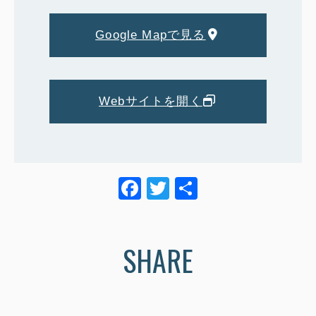
Google Mapで見る
Webサイトを開く
F
T
共
a
wi
有
c
tt
SHARE
e
er
b
o