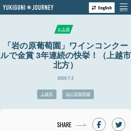
English
お土産
「岩の原葡萄園」ワインコンクー
ルで金賞 3年連続の快挙！（上越市
北方）
2020.7.2
上越市
岩の原葡萄園
SHARE