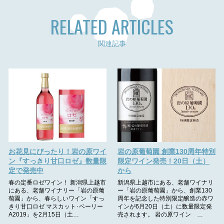
RELATED ARTICLES
関連記事
お花見にぴったり！岩の原ワイ
岩の原葡萄園 創業130周年特別
ン『すっきり甘口ロゼ』数量限
限定ワイン発売！20日（土）
定で発売中
から
春の定番ロゼワイン！ 新潟県上越市
新潟県上越市にある、老舗ワイナリ
にある、老舗ワイナリー「岩の原葡
ー「岩の原葡萄園」から、創業130
萄園」から、春らしいワイン「すっ
周年を記念した特別限定醸造の赤ワ
きり甘口ロゼ マスカット･ベーリー
インが6月20日（土）に数量限定発
A2019」を2月15日（土…
売されます。 岩の原ワイン …