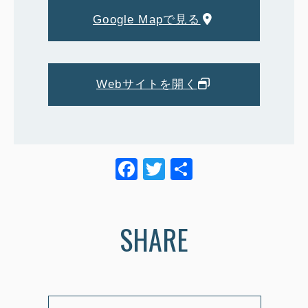
Google Mapで見る
Webサイトを開く
F
T
共
a
wi
有
c
tt
SHARE
e
er
b
o
o