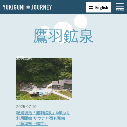
English
鷹羽鉱泉
鷹羽鉱泉
2025.07.10
秘湯復活「鷹羽鉱泉」6年ぶり
利用開始 サウナと宿も完備
（新潟県上越市）