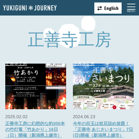
English
正善寺工房
正善寺工房
正善寺工房
2025.02.02
2024.06.23
正善寺工房に幻想的な約300本
今年の目玉は枝豆詰め放題！
の竹灯篭「竹あかり」16日
「正善寺 あじさいまつり」7日
（日）開催（新潟県上越市）
(日)開催（新潟県上越市）