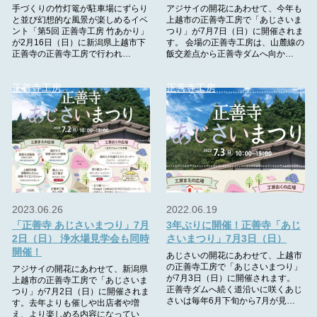
手づくりの竹灯篭が駐車場にずらり
アジサイの開花にあわせて、今年も
と並び幻想的な風景が楽しめるイベ
上越市の正善寺工房で「あじさいま
ント「第5回 正善寺工房 竹あかり」
つり」が7月7日（日）に開催されま
が2月16日（日）に新潟県上越市下
す。 会場の正善寺工房は、山麓線の
正善寺の正善寺工房で行われ…
飯交差点から正善寺ダムへ向か…
正善寺工房
正善寺工房
2023.06.26
2022.06.19
「正善寺 あじさいまつり」7月
3年ぶりに開催！正善寺「あじ
2日（日） 浄水場見学会も同時
さいまつり」7月3日（日）
開催！
あじさいの開花にあわせて、上越市
の正善寺工房で「あじさいまつり」
アジサイの開花にあわせて、新潟県
が7月3日（日）に開催されます。
上越市の正善寺工房で「あじさいま
正善寺ダムへ続く道沿いに咲くあじ
つり」が7月2日（日）に開催されま
さいは毎年6月下旬から7月が見…
す。去年よりも催しや出店者や増
え、より楽しめる内容になってい