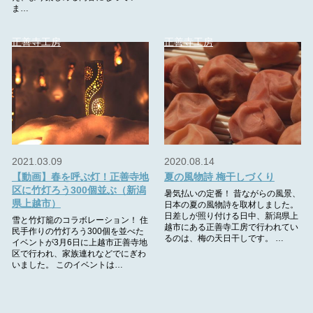
ま…
正善寺工房
正善寺工房
2021.03.09
2020.08.14
【動画】春を呼ぶ灯！正善寺地
夏の風物詩 梅干しづくり
区に竹灯ろう300個並ぶ（新潟
暑気払いの定番！ 昔ながらの風景、
県上越市）
日本の夏の風物詩を取材しました。
日差しが照り付ける日中、新潟県上
雪と竹灯籠のコラボレーション！ 住
越市にある正善寺工房で行われてい
民手作りの竹灯ろう300個を並べた
るのは、梅の天日干しです。 …
イベントが3月6日に上越市正善寺地
区で行われ、家族連れなどでにぎわ
いました。 このイベントは…