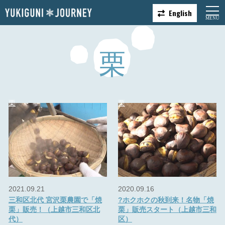
English
栗
栗
栗
2021.09.21
2020.09.16
三和区北代 宮沢栗農園で「焼
?ホクホクの秋到来！名物「焼
栗」販売！（上越市三和区北
栗」販売スタート（上越市三和
代）
区）