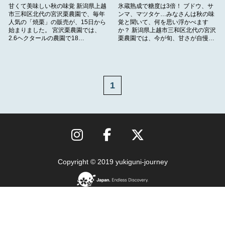
甘くて美味しい秋の味覚 新潟県上越
氷蔵熟成で糖度は3倍！ ブドウ、サ
市三和区北代の宮沢栗農園で、毎年
ンマ、マツタケ…みなさんは秋の味
人気の「焼栗」の販売が、15日から
覚と聞いて、何を思い浮かべます
始まりました。 宮沢栗農園では、
か？ 新潟県上越市三和区北代の宮沢
2.6ヘクタールの農園で18…
栗農園では、今が旬、甘さが自慢…
1
Copyright © 2019 yukiguni-journey