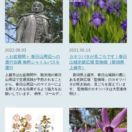
2022.08.03
2021.05.13
＜お盆期間＞ 春日山周辺への
カキツバタが見ごろです！春日
通行自粛 無料シャトルバスを
山城史跡広場 監物堀（新潟県
運行
上越市）
上越市はお盆期間中、観光地の春日
新潟県上越市、春日山城跡の麓に
山周辺で交通混雑が予想されること
ある史跡広場「監物堀」のカキツバ
から、春日山周辺へのマイカーによ
タが咲き始め、見ごろを迎えていま
る乗り入れを自粛するよう協力をお
す。 監物堀のカキツバタは大型連休
願いしています。 例年、ゴールデ…
明け…
春日山
春日山