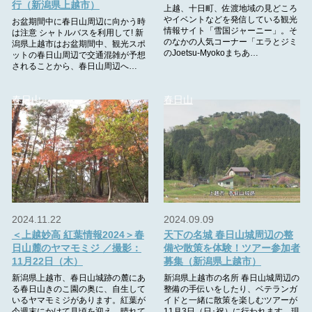
行（新潟県上越市）
上越、十日町、佐渡地域の見どころ
やイベントなどを発信している観光
お盆期間中に春日山周辺に向かう時
情報サイト「雪国ジャーニー」。そ
は注意 シャトルバスを利用して! 新
のなかの人気コーナー「エラとジミ
潟県上越市はお盆期間中、観光スポ
のJoetsu-Myokoまちあ…
ットの春日山周辺で交通混雑が予想
されることから、春日山周辺へ…
春日山
春日山
2024.11.22
2024.09.09
＜上越妙高 紅葉情報2024＞春
天下の名城 春日山城周辺の整
日山麓のヤマモミジ ／撮影：
備や散策を体験！ツアー参加者
11月22日（木）
募集（新潟県上越市）
新潟県上越市、春日山城跡の麓にあ
新潟県上越市の名所 春日山城周辺の
る春日山きのこ園の奥に、自生して
整備の手伝いをしたり、ベテランガ
いるヤマモミジがあります。紅葉が
イドと一緒に散策を楽しむツアーが
今週末にかけて見頃を迎え、晴れて
11月3日（日･祝）に行われます。現