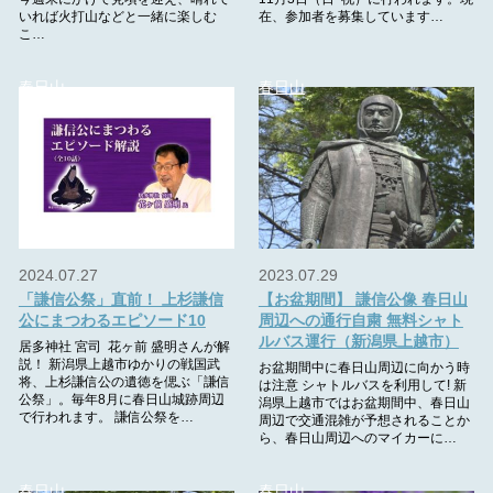
いれば火打山などと一緒に楽しむ
在、参加者を募集しています…
こ…
春日山
春日山
2024.07.27
2023.07.29
「謙信公祭」直前！ 上杉謙信
【お盆期間】 謙信公像 春日山
公にまつわるエピソード10
周辺への通行自粛 無料シャト
ルバス運行（新潟県上越市）
居多神社 宮司 花ヶ前 盛明さんが解
説！ 新潟県上越市ゆかりの戦国武
お盆期間中に春日山周辺に向かう時
将、上杉謙信公の遺徳を偲ぶ「謙信
は注意 シャトルバスを利用して! 新
公祭」。毎年8月に春日山城跡周辺
潟県上越市ではお盆期間中、春日山
で行われます。 謙信公祭を…
周辺で交通混雑が予想されることか
ら、春日山周辺へのマイカーに…
春日山
春日山