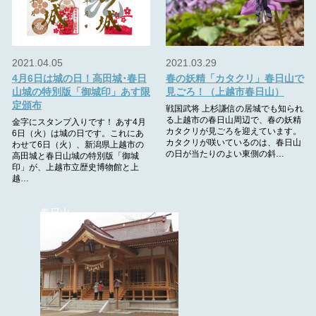
2021.04.05
2021.03.29
4月6日は城の日！高田城･春日
春の妖精「カタクリ」春日山で
山城の特別版「御城印」あす限
見ごろ！（上越市春日山）
定頒布
戦国武将 上杉謙信の居城でも知られ
る上越市の春日山周辺で、春の妖精
金字にスタンプ入りです！ あす4月
カタクリが見ごろを迎えています。
6日（火）は城の日です。これにあ
カタクリが咲いているのは、春日山
わせて6日（火）、新潟県上越市の
の日が当たりのよい東側の斜…
高田城と春日山城の特別版「御城
印」が、上越市立歴史博物館と上
越…
春日山