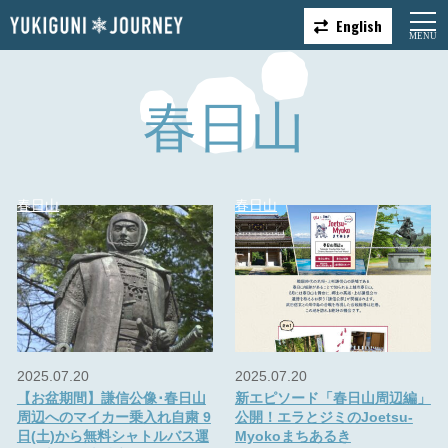
English
春日山
春日山
春日山
2025.07.20
2025.07.20
【お盆期間】謙信公像･春日山
新エピソード「春日山周辺編」
周辺へのマイカー乗入れ自粛 9
公開！エラとジミのJoetsu-
日(土)から無料シャトルバス運
Myokoまちあるき