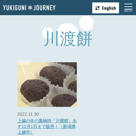
English
川渡餅
川渡餅
2022.11.30
上越の冬の風物詩「川渡餅」あ
す12月1日まで販売！（新潟県
上越市）