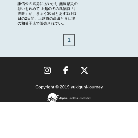
謙信公の武勇にあやかり 無病息災の
願いを込めて 上越の冬の風物詩「川
渡餅」が、きょう30日とあす12月1
日の2日間、上越市の高田と直江津
の和菓子店で販売されてい…
1
Copyright © 2019 yukiguni-journey