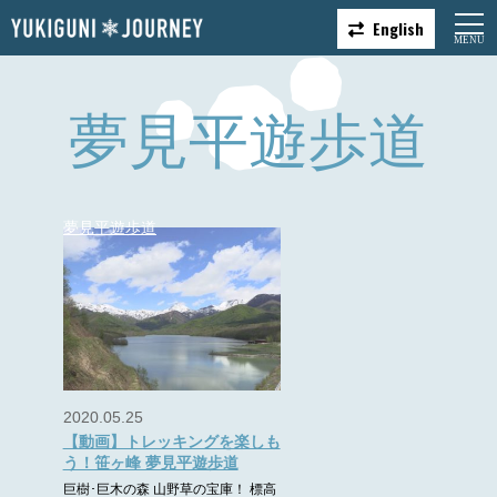
English
夢見平遊歩道
夢見平遊歩道
2020.05.25
【動画】トレッキングを楽しも
う！笹ヶ峰 夢見平遊歩道
巨樹･巨木の森 山野草の宝庫！ 標高