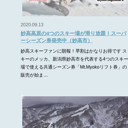
2020.09.13
妙高高原の4つのスキー場が滑り放題！スーパ
ーシーズン券発売中（妙高市）
妙高スキーファンに朗報！早割はかなりお得です ス
キーのメッカ、新潟県妙高市を代表する4つのスキ
場で使える共通シーズン券「Mt.Myokoリフト券」の
販売が始ま…
冬