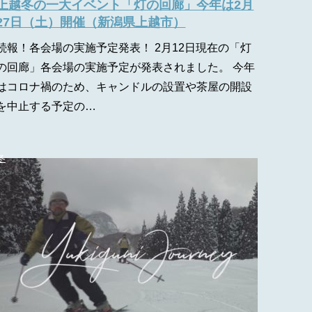
上越冬の一大イベント「灯の回廊」今年は2月
27日（土）開催（新潟県上越市）
続報！各会場の実施予定発表！ 2月12日現在の「灯
の回廊」各会場の実施予定が発表されました。 今年
はコロナ禍のため、キャンドルの設置や茶屋の開設
を中止する予定の…
冬