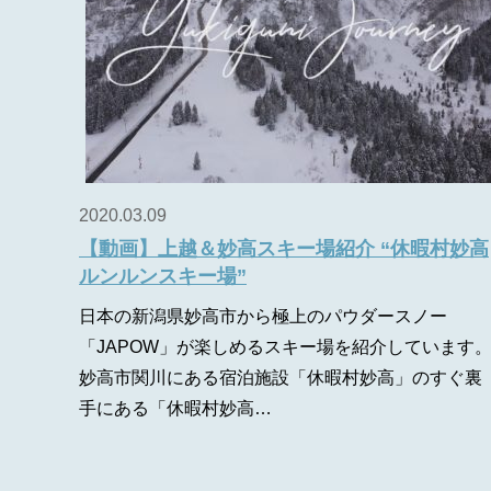
2020.03.09
【動画】上越＆妙高スキー場紹介 “休暇村妙高
ルンルンスキー場”
日本の新潟県妙高市から極上のパウダースノー
「JAPOW」が楽しめるスキー場を紹介しています
妙高市関川にある宿泊施設「休暇村妙高」のすぐ裏
手にある「休暇村妙高…