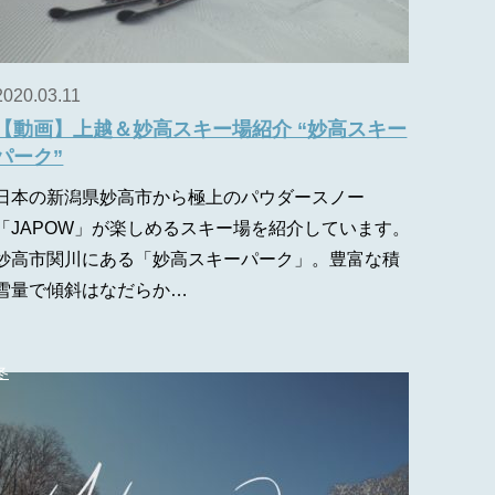
2020.03.11
【動画】上越＆妙高スキー場紹介 “妙高スキー
パーク”
日本の新潟県妙高市から極上のパウダースノー
「JAPOW」が楽しめるスキー場を紹介しています。
妙高市関川にある「妙高スキーパーク」。豊富な積
雪量で傾斜はなだらか…
冬