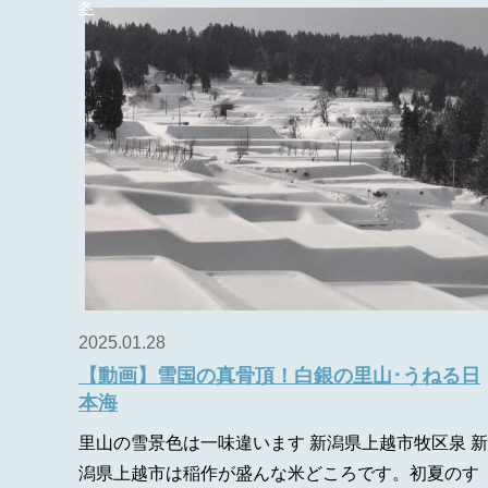
冬
2025.01.28
【動画】雪国の真骨頂！白銀の里山･うねる日
本海
里山の雪景色は一味違います 新潟県上越市牧区泉 新
潟県上越市は稲作が盛んな米どころです。初夏のす