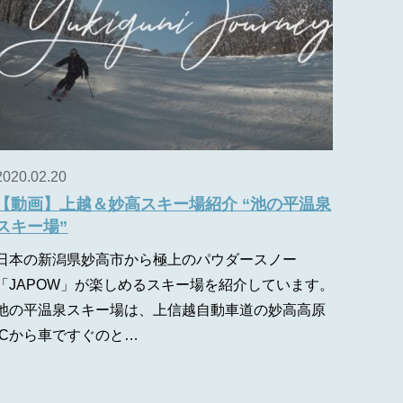
2020.02.20
【動画】上越＆妙高スキー場紹介 “池の平温泉
スキー場”
日本の新潟県妙高市から極上のパウダースノー
「JAPOW」が楽しめるスキー場を紹介しています。
池の平温泉スキー場は、上信越自動車道の妙高高原
ICから車ですぐのと…