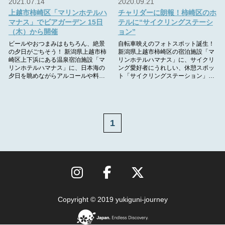
2021.07.14
2020.09.21
上越市柿崎区「マリンホテルハ
チャリダーに朗報！柿崎区のホ
マナス」でビアガーデン 15日
テルに“サイクリングステーシ
（木）から開催
ョン”
ビールやおつまみはもちろん、絶景
自転車映えのフォトスポット誕生！
の夕日がごちそう！ 新潟県上越市柿
新潟県上越市柿崎区の宿泊施設「マ
崎区上下浜にある温泉宿泊施設「マ
リンホテルハマナス」に、サイクリ
リンホテルハマナス」に、日本海の
ング愛好者にうれしい、休憩スポッ
夕日を眺めながらアルコールや料…
ト「サイクリングステーション」…
1
Copyright © 2019 yukiguni-journey