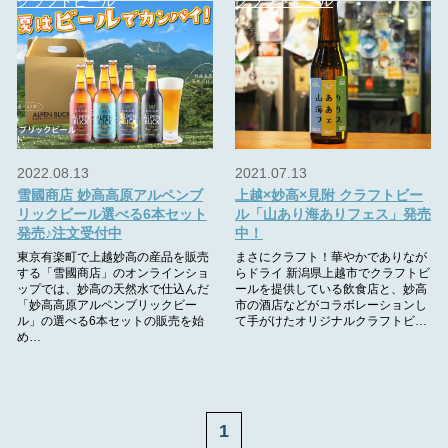
クラフトビール
クラフトビール
2022.08.13
2021.07.13
雪國商店 妙高高原アルペンブ
上越×妙高×見附 クラフトビー
リックビール選べる6本セット
ル「山あり海ありフェス」発売
発売♪注文受付中
中！
東京有楽町で上越妙高の産品を販売
まさにクラフト！華やかでありなが
する「雪國商店」のオンラインショ
らドライ 新潟県上越市でクラフトビ
ップでは、妙高の天然水で仕込んだ
ールを提供している飲食店と、妙高
「妙高高原アルペンブリックビー
市の酒店などがコラボレーションし
ル」の選べる6本セットの販売を始
て手がけたオリジナルクラフトビ…
め…
1