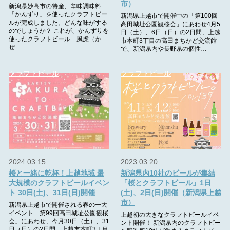
市）
新潟県妙高市の特産、辛味調味料
「かんずり」を使ったクラフトビー
新潟県上越市で開催中の「第100回
ルが完成しました。どんな味がする
高田城址公園観桜会」にあわせ4月5
のでしょうか？ これが、かんずりを
日（土）、6日（日）の2日間、上越
使ったクラフトビール「風虎（か
市本町3丁目の高田まちかど交流館
ぜ…
で、新潟県内や長野県の個性…
クラフトビール
クラフトビール
2024.03.15
2023.03.20
桜と一緒に乾杯！上越地域 最
新潟県内10社のビールが集結
大規模のクラフトビールイベン
「桜とクラフトビール」1日
ト 30日(土)、31日(日)開催
(土)、2日(日)開催（新潟県上越
市）
新潟県上越市で開催される春の一大
イベント「第99回高田城址公園観桜
上越初の大きなクラフトビールイベ
会」にあわせ、今月30日（土）、31
ント開催！ 新潟県内のクラフトビー
日（日）の2日間、上越市本町3丁目