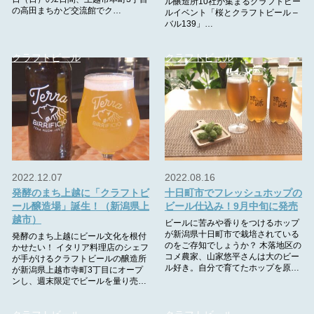
ル醸造所10社が集まるクラフトビー
の高田まちかど交流館でク…
ルイベント「桜とクラフトビール –
バル139」…
クラフトビール
クラフトビール
2022.12.07
2022.08.16
発酵のまち上越に「クラフトビ
十日町市でフレッシュホップの
ール醸造場」誕生！（新潟県上
ビール仕込み！9月中旬に発売
越市）
ビールに苦みや香りをつけるホップ
が新潟県十日町市で栽培されている
発酵のまち上越にビール文化を根付
のをご存知でしょうか？ 木落地区の
かせたい！ イタリア料理店のシェフ
コメ農家、山家悠平さんは大のビー
が手がけるクラフトビールの醸造所
ル好き。自分で育てたホップを原…
が新潟県上越市寺町3丁目にオープ
ンし、週末限定でビールを量り売…