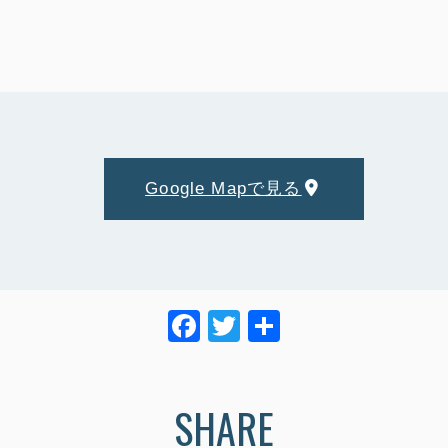
Google Mapで見る
F
T
共
a
wi
有
c
tt
SHARE
e
er