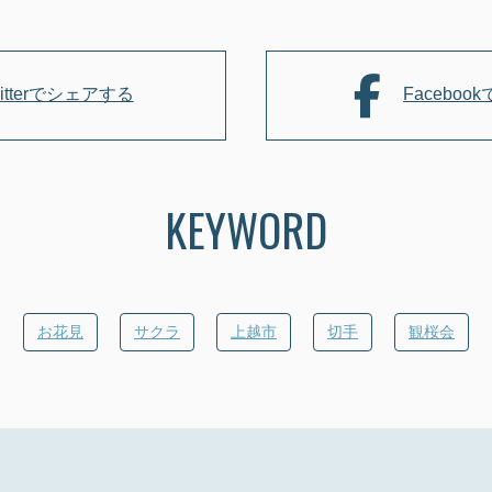
b
o
o
witterでシェアする
Facebo
k
KEYWORD
お花見
サクラ
上越市
切手
観桜会