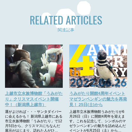
RELATED ARTICLES
関連記事
上越市立水族博物館「うみがた
うみがたり開館4周年イベント
り」クリスマスイベント開催
マゼランペンギンの魅力を再発
中！（新潟県上越市）
見！ 25日(土)から
運がよければ・・・サンタダイバー
上越市立水族博物館うみがたりが6
に会えるかも！ 新潟県上越市にある
月26日（日）に開館4周年を迎えま
市立水族博物館「うみがたり」で12
す。これを記念して、シンボルのマ
月5日から、クリスマスにちなんだ
ゼランペンギンの魅力を詰め込んだ
展示がはじまり、訪れた人がひ…
イベントが6月25日（土）から…