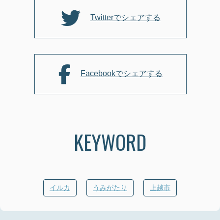
o
k
Twitterでシェアする
Facebookでシェアする
KEYWORD
イルカ
うみがたり
上越市