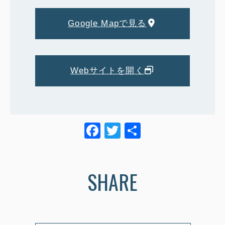
Google Mapで見る
Webサイトを開く
F
T
共
a
wi
有
c
tt
SHARE
e
er
b
o