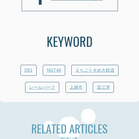
KEYWORD
D51
NGT48
えちごトキめき鉄道
レールパーク
上越市
直江津
RELATED ARTICLES
関連記事