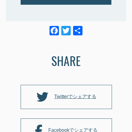
F
T
共
a
wi
有
c
tt
SHARE
e
er
b
o
o
k
Twitterでシェアする
Facebookでシェアする