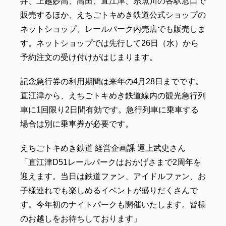
井、上越妙高、高田、直江津、糸魚川の各駅窓口で
販売するほか、えちごトキめき鉄道公式ショップの
ネットショップ、レールパーク内売店でも販売しま
す。ネットショップでは先行して26日（水）から
予約注文の受け付けがはじまります。
記念急行券の利用期間は来年の4月28日までです。
直江津から、えちごトキめき鉄道線内の観光急行列
車に1回限り2日間有効です。急行列車に乗車する
場合は別に乗車券が必要です。
えちごトキめき鉄道 経営企画課 運上武史さん
「直江津D51レールパークはおかげさまで2周年を
迎えます。当日は鉄道ファン、アイドルファン、お
子様連れでも楽しめるイベントが盛りだくさんで
す。今年初のナイトパークも開催いたします。皆様
のお越しをお待ちしております」