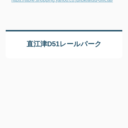
https://store.shopping.yahoo.co.jp/tokitetsu-official/
直江津D51レールパーク