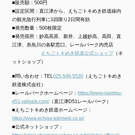
■販売額：500円
■設定区間：直江津から、えちごトキめき鉄道線内
の観光急行列車に1回限り2日間有効
■発売数量：500枚限定
■発売箇所：妙高高原、新井、上越妙高、高田、直
江津、糸魚川の各駅窓口、レールパーク内売店
えちごトキめき鉄道公式ショップ
（ネ
ットショップ）
■問い合わせ：TEL
025-546-5520
（えちごトキめき
鉄道株式会社）
■レールパークホームページ：
https://www.naoetsu-
d51-railpark.com/
（直江津D51レールパーク）
■えちごトキめき鉄道ホームページ：
https://www.echigo-tokimeki.co.jp/
■公式ネットショップ：