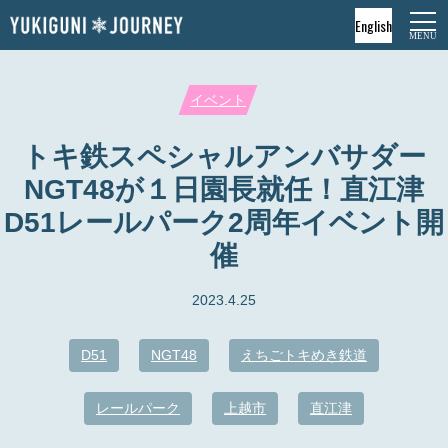
English
イベント
トキ鉄スペシャルアンバサダー
NGT48が１日園長就任！直江津
D51レールパーク2周年イベント開
催
2023.4.25
D51
NGT48
えちごトキめき鉄道
レールパーク
上越市
直江津