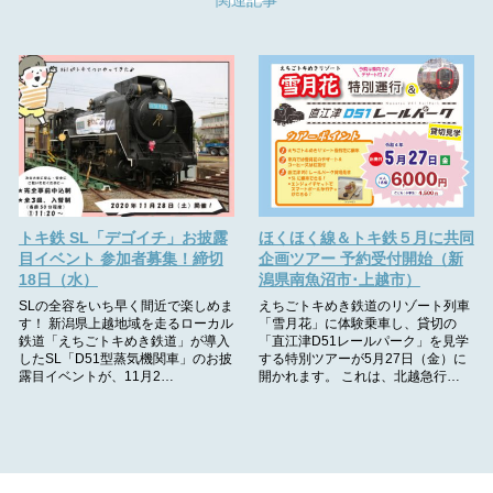
トキ鉄 SL「デゴイチ」お披露
ほくほく線＆トキ鉄５月に共同
目イベント 参加者募集！締切
企画ツアー 予約受付開始（新
18日（水）
潟県南魚沼市･上越市）
SLの全容をいち早く間近で楽しめま
えちごトキめき鉄道のリゾート列車
す！ 新潟県上越地域を走るローカル
「雪月花」に体験乗車し、貸切の
鉄道「えちごトキめき鉄道」が導入
「直江津D51レールパーク」を見学
したSL「D51型蒸気機関車」のお披
する特別ツアーが5月27日（金）に
露目イベントが、11月2…
開かれます。 これは、北越急行…