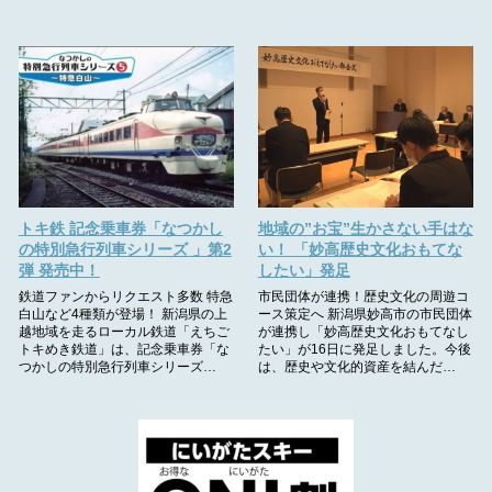
トキ鉄 記念乗車券「なつかし
地域の”お宝”生かさない手はな
の特別急行列車シリーズ 」第2
い！ 「妙高歴史文化おもてな
弾 発売中！
したい」発足
鉄道ファンからリクエスト多数 特急
市民団体が連携！歴史文化の周遊コ
白山など4種類が登場！ 新潟県の上
ース策定へ 新潟県妙高市の市民団体
越地域を走るローカル鉄道「えちご
が連携し「妙高歴史文化おもてなし
トキめき鉄道」は、記念乗車券「な
たい」が16日に発足しました。今後
つかしの特別急行列車シリーズ…
は、歴史や文化的資産を結んだ…