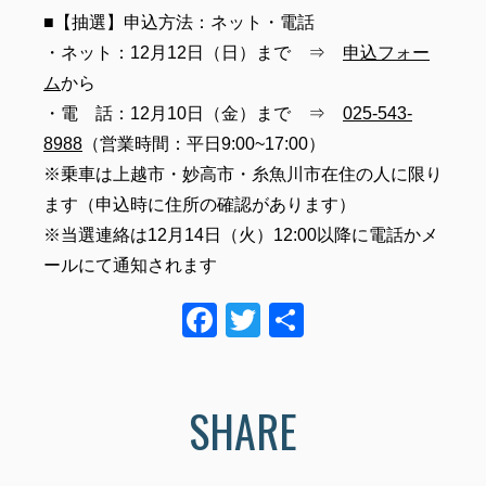
■【抽選】申込方法：ネット・電話
・ネット：12月12日（日）まで ⇒
申込フォー
ム
から
・電 話：12月10日（金）まで ⇒
025-543-
8988
（営業時間：平日9:00~17:00）
※乗車は上越市・妙高市・糸魚川市在住の人に限り
ます（申込時に住所の確認があります）
※当選連絡は12月14日（火）12:00以降に電話かメ
ールにて通知されます
F
T
共
a
wi
有
c
tt
SHARE
e
er
b