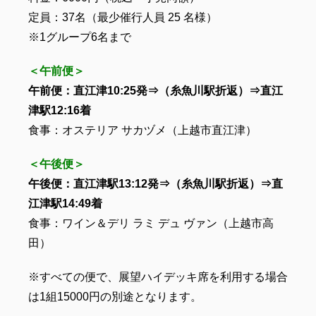
定員
：37名（最少催行人員 25 名様）
※1グループ6名まで
＜午前便＞
午前便：直江津10:25発⇒（糸魚川駅折返）⇒直江
津駅12:16着
食事：オステリア サカヅメ（上越市直江津）
＜午後便＞
午後便：直江津駅13:12発⇒（糸魚川駅折返）⇒直
江津駅14:49着
食事：ワイン＆デリ ラミ デュ ヴァン（上越市高
田）
※すべての便で、展望ハイデッキ席を利用する場合
は1組15000円の別途となります。